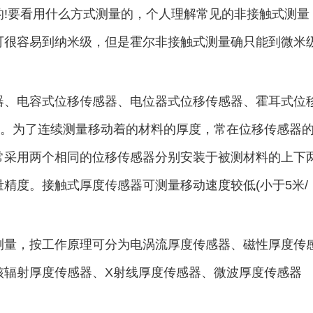
!要看用什么方式测量的，个人理解常见的非接触式测量
可很容易到纳米级，但是霍尔非接触式测量确只能到微米
器、电容式位移传感器、电位器式位移传感器、霍耳式位
量。为了连续测量移动着的材料的厚度，常在位移传感器
常采用两个相同的位移传感器分别安装于被测材料的上下
精度。接触式厚度传感器可测量移动速度较低(小于5米/
测量，按工作原理可分为电涡流厚度传感器、磁性厚度传
核辐射厚度传感器、X射线厚度传感器、微波厚度传感器