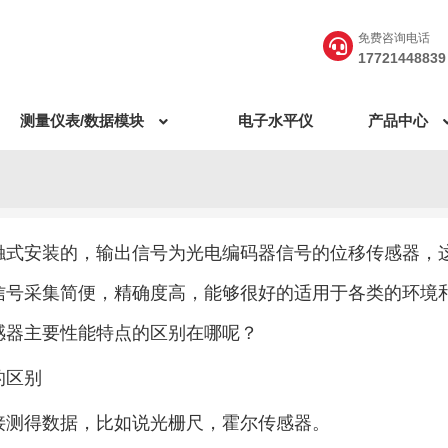
免费咨询电话
17721448839
测量仪表/数据模块
电子水平仪
产品中心
别
触式安装的，输出信号为光电编码器信号的位移传感器，
信号采集简便，精确度高，能够很好的适用于各类的环境
感器主要性能特点的区别在哪呢？
的区别
接测得数据，比如说光栅尺，霍尔传感器。