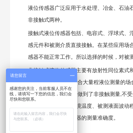
液位传感器广泛应用于水处理、冶金、石油
非接触式两种。
接触式液位传感器包括、电容式、浮球式、浮
感元件和被测介质直接接触。在某些应用场合
感器不能正常工作。所以选择的时候，对被
非接触式液位传感器主要有放射性同位素式和
请您留言
的量程较小,所以不适合大量程液位测量的场
感谢您的关注，当前客服人员不在
量程测量的场合,而且做到了非接触测量,不
线，请填写一下您的信息，我们会
尽快和您联系。
要受到介质温度、环境温度、被测液面波动
影响超声波液位传感器的测量准确度。