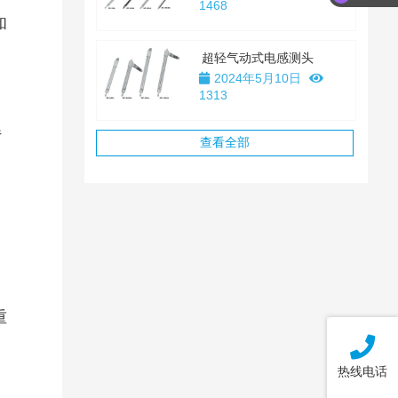
1468
和
超轻气动式电感测头
2024年5月10日
1313
传
查看全部
重
热线电话