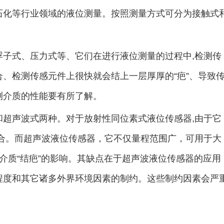
石化等行业领域的液位测量。按照测量方式可分为接触式
子式、压力式等、它们在进行液位测量的过程中,检测传
、检测传感元件上很快就会结上一层厚厚的“疤”、导致
测介质的性能要有所了解。
超声波式两种。对于放射性同位素式液位传感器,由于它
合。而超声波液位传感器，它不仅量程范围广，可用于大
受介质“结疤”的影响。其缺点在于超声波液位传感器的应用
程度和其它诸多外界环境因素的制约。这些制约因素会严