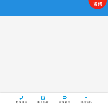
接触式位移传感器
测量仪表/数据模块
电子水平仪
产品中心
LVDT位移传感器
气动量仪
拉绳式位移传感器
电阻式尺位移传感器
热线电话
电子邮箱
在线咨询
回到顶部
磁栅位移传感器